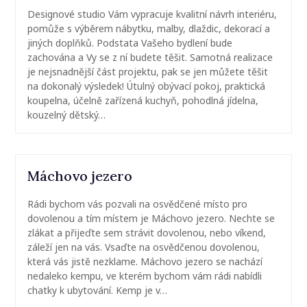
Designové studio Vám vypracuje kvalitní návrh interiéru,
pomůže s výběrem nábytku, malby, dlaždic, dekorací a
jiných doplňků. Podstata Vašeho bydlení bude
zachována a Vy se z ní budete těšit. Samotná realizace
je nejsnadnější část projektu, pak se jen můžete těšit
na dokonalý výsledek! Útulný obývací pokoj, praktická
koupelna, účelně zařízená kuchyň, pohodlná jídelna,
kouzelný dětský…
Máchovo jezero
Rádi bychom vás pozvali na osvědčené místo pro
dovolenou a tím místem je Máchovo jezero. Nechte se
zlákat a přijeďte sem strávit dovolenou, nebo víkend,
záleží jen na vás. Vsaďte na osvědčenou dovolenou,
která vás jistě nezklame. Máchovo jezero se nachází
nedaleko kempu, ve kterém bychom vám rádi nabídli
chatky k ubytování. Kemp je v…