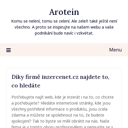
Skip
Arotein
to
content
Komu se nelení, tomu se zelení. Ale zeleň také ještě není
všechno. A proto se inspirujte na našem webu a vaše
podnikání bude navíc i vzkvétat.
Menu
Díky firmě inzercenet.cz najdete to,
co hledáte
Potřebujete najít web, kde je inzerát i na to, co chcete
a potřebujete? Hledáte internetové stránky, kde jsou
všechny potřebné informace o produktu, jsou zcela
zdarma a můžete se spolehnout na to, že budete
spokojení? Tak to byste se měli obrátit na nás. Naše
firma je v tomto oboru profesionálem a nemusíte se s