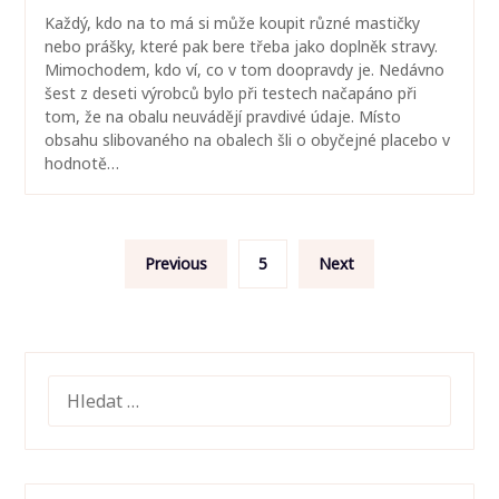
Každý, kdo na to má si může koupit různé mastičky
nebo prášky, které pak bere třeba jako doplněk stravy.
Mimochodem, kdo ví, co v tom doopravdy je. Nedávno
šest z deseti výrobců bylo při testech načapáno při
tom, že na obalu neuvádějí pravdivé údaje. Místo
obsahu slibovaného na obalech šli o obyčejné placebo v
hodnotě…
Stránkování
Previous
5
Next
příspěvků
VYHLEDÁVÁNÍ