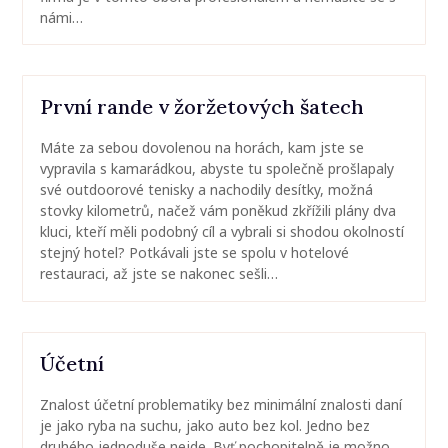
námi…
První rande v žoržetových šatech
Máte za sebou dovolenou na horách, kam jste se
vypravila s kamarádkou, abyste tu společně prošlapaly
své outdoorové tenisky a nachodily desítky, možná
stovky kilometrů, načež vám poněkud zkřížili plány dva
kluci, kteří měli podobný cíl a vybrali si shodou okolností
stejný hotel? Potkávali jste se spolu v hotelové
restauraci, až jste se nakonec sešli…
Účetní
Znalost účetní problematiky bez minimální znalosti daní
je jako ryba na suchu, jako auto bez kol. Jedno bez
druhého jednoduše nejde. Byť pochopitelně je možno