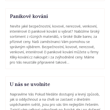
Panikové kování
Nevíte jaké bezpečnostní, kovové, nerezové, venkovní,
interiérové či panikové kování si vybrat? Nabízíme široký
sortiment z různých materiálů, v široké škále barev, za
příznivé ceny. Naši zaměstnanci Vám pomohou se
správným výběrem. Bezpečnostní, kovové, nerezové,
venkovní, interiérové či panikové kování můžete u firmy
Kliky-kování.cz nakoupit i za zvýhodněné ceny. Máme
pro Vás neustále připravené takové…
U nás se uvolníte
Napravíme Vás Pokud hledáte dostupný a levný způsob,
jak si oddychnout a na chvíli se zastavit v dnešním
uspěchaném světě, jsou pro vás tím nejlepším řešením.
Zajistí vám celkový odpočinek po fyzické ale i po duševní