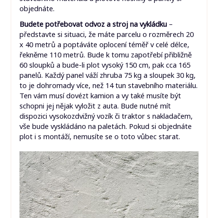
objednáte.
Budete potřebovat odvoz a stroj na vykládku
–
představte si situaci, že máte parcelu o rozměrech 20
x 40 metrů a poptáváte oplocení téměř v celé délce,
řekněme 110 metrů. Bude k tomu zapotřebí přibližně
60 sloupků a bude-li plot vysoký 150 cm, pak cca 165
panelů. Každý panel váží zhruba 75 kg a sloupek 30 kg,
to je dohromady více, než 14 tun stavebního materiálu.
Ten vám musí dovézt kamion a vy také musíte být
schopni jej nějak vyložit z auta. Bude nutné mít
dispozici vysokozdvižný vozík či traktor s nakladačem,
vše bude vyskládáno na paletách. Pokud si objednáte
plot i s montáží, nemusíte se o toto vůbec starat.