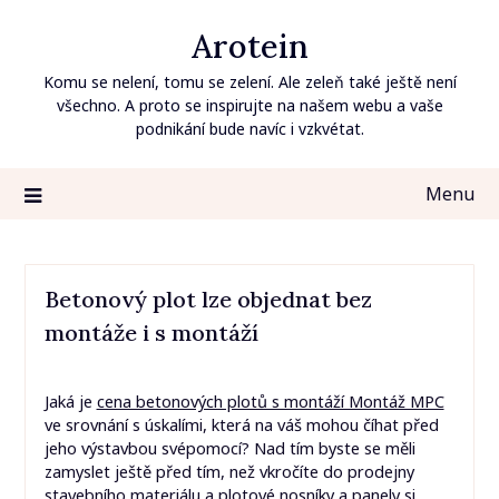
Skip
Arotein
to
content
Komu se nelení, tomu se zelení. Ale zeleň také ještě není
všechno. A proto se inspirujte na našem webu a vaše
podnikání bude navíc i vzkvétat.
Menu
Betonový plot lze objednat bez
montáže i s montáží
Jaká je
cena betonových plotů s montáží Montáž MPC
ve srovnání s úskalími, která na váš mohou číhat před
jeho výstavbou svépomocí? Nad tím byste se měli
zamyslet ještě před tím, než vkročíte do prodejny
stavebního materiálu a plotové nosníky a panely si