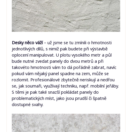
Desky něco váží
– už jsme se tu zmínili o hmotnosti
jednotlivých dílů, s nimiž pak budete při výstavbě
oplocení manipulovat. U plotu vysokého metr a půl
bude nutné zvedat panely do dvou metrů a při
takovéto hmotnosti vám to dá pořádně zabrat, navíc
pokud vám nějaký panel spadne na zem, může se
rozlomit. Profesionálové zbytečně neriskují a nedřou
se, jak soumaři, využívají techniku, např. mobilní jeřáby.
S těmi je pak také snazší pokládat panely do
problematických míst, jako jsou prudší či špatně
dostupné svahy.