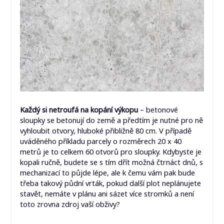
Každý si netroufá na kopání výkopu
– betonové
sloupky se betonují do země a předtím je nutné pro ně
vyhloubit otvory, hluboké přibližně 80 cm. V případě
uváděného příkladu parcely o rozměrech 20 x 40
metrů je to celkem 60 otvorů pro sloupky. Kdybyste je
kopali ručně, budete se s tím dřít možná čtrnáct dnů, s
mechanizací to půjde lépe, ale k čemu vám pak bude
třeba takový půdní vrták, pokud další plot neplánujete
stavět, nemáte v plánu ani sázet více stromků a není
toto zrovna zdroj vaší obživy?