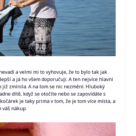
evadí a velmi mi to vyhovuje, že to bylo tak jak
epší a já ho všem doporučuji. A ten nejvíce hlavní
m již zmínila. A na tom se nic nezmění. Hluboký
dne dítě, když se otočíte nebo se zapovídáte s
árek je taky prima v tom, že je tom více místa, a
n váš nákup.