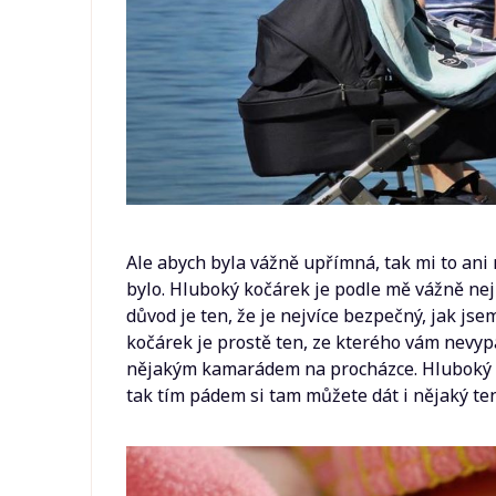
Ale abych byla vážně upřímná, tak mi to ani n
bylo. Hluboký kočárek je podle mě vážně nejl
důvod je ten, že je nejvíce bezpečný, jak jse
kočárek je prostě ten, ze kterého vám nevypa
nějakým kamarádem na procházce. Hluboký koč
tak tím pádem si tam můžete dát i nějaký te