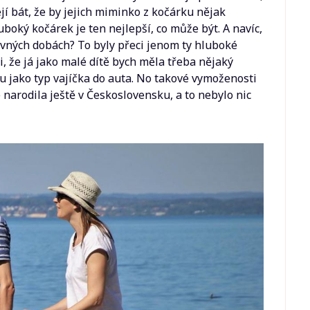
jí bát, že by jejich miminko z kočárku nějak
uboký kočárek je ten nejlepší, co může být. A navíc,
dávných dobách? To byly přeci jenom ty hluboké
i, že já jako malé dítě bych měla třeba nějaký
 jako typ vajíčka do auta. No takové vymoženosti
narodila ještě v Československu, a to nebylo nic