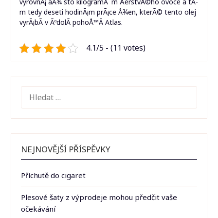
vyrovnÃ¡ aÅ¾ sto kilogramÅ¯m ÄerstvÃ©ho ovoce a tÃ­
m tedy deseti hodinÃ¡m prÃ¡ce Å¾en, kterÃ© tento olej
vyrÃ¡bÃ­ v ÃºdolÃ­ pohoÅ™Ã­ Atlas.
4.1/5 - (11 votes)
VYHLEDÁVÁNÍ
NEJNOVĚJŠÍ PŘÍSPĚVKY
Příchutě do cigaret
Plesové šaty z výprodeje mohou předčit vaše
očekávání