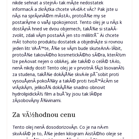
nikde sehnat a stejnÄ› tak mÃ¡te nedostatek
informacÃ­ a zkrÃ¡tka chcete vÄ›dÄ›t vÃ­c? Pak jste u
nÃ¡s na sprÃ¡vnÃ©m mÃ­stÄ›, protoÅ¾e my se
postarÃ¡me o vaÅ¡i spokojenost. Tento olej je u nÃ¡s k
dostÃ¡nÃ­ hned ve dvou objemech, takÅ¾e si staÄÃ­
zvolit, zdali vÃ¡m postaÄÃ­ jen sto mililitrÅ¯ Äi chcete
mÃ­t tohoto produktu dostatek a objednÃ¡te si rovnou
jeden litr. VÄ›Å™te, Å¾e se vÃ¡m bude skuteÄnÄ› lÃ­bit,
protoÅ¾e takovÃ©ho kosmetickÃ©ho sÃ©ra, kterÃ½m
lze peÄovat nejen o obliÄej, ale takÃ© o celÃ© tÄ›lo,
nenÃ­ nikdy dost! Tento olej je v prvotnÃ­ fÃ¡zi lisovanÃ½
za studena, takÅ¾e dokÃ¡Å¾e skvÄ›le pÅ¯sobit proti
vysouÅ¡enÃ­ pokoÅ¾ky a takÃ© proti tvoÅ™Ã­cÃ­m se
vrÃ¡skÃ¡m, jelikoÅ¾ dokÃ¡Å¾e snadno obnovit
hydrolipidickÃ½ film a buÅˆky jsou tak lÃ©pe
zÃ¡sobovÃ¡ny Å¾ivinami.
Za vÃ½hodnou cenu
Tento olej nenÃ­ dosodorizovÃ¡n. Co je na nÄ›m
skvÄ›lÃ© je to, Å¾e jeden kilogram ÄistÃ©ho oleje se