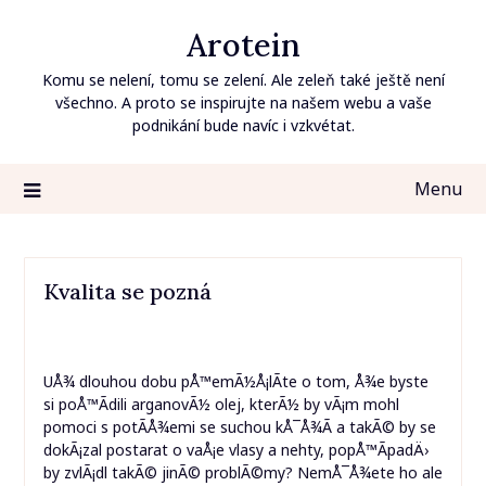
Skip
Arotein
to
content
Komu se nelení, tomu se zelení. Ale zeleň také ještě není
všechno. A proto se inspirujte na našem webu a vaše
podnikání bude navíc i vzkvétat.
Menu
Kvalita se pozná
UÅ¾ dlouhou dobu pÅ™emÃ½Å¡lÃ­te o tom, Å¾e byste
si poÅ™Ã­dili
arganovÃ½ olej
, kterÃ½ by vÃ¡m mohl
pomoci s potÃ­Å¾emi se suchou kÅ¯Å¾Ã­ a takÃ© by se
dokÃ¡zal postarat o vaÅ¡e vlasy a nehty, popÅ™Ã­padÄ›
by zvlÃ¡dl takÃ© jinÃ© problÃ©my? NemÅ¯Å¾ete ho ale