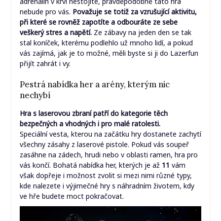
adrenalin v krvi nestojíte, pravděpodobně tato hra
nebude pro vás.
Považuje se totiž za vzrušující aktivitu,
při které se rovněž zapotíte a odbouráte ze sebe
veškerý stres a napětí.
Ze zábavy na jeden den se tak
stal koníček, kterému podlehlo už mnoho lidí, a pokud
vás zajímá, jak je to možné, měli byste si ji do Lazerfun
přijít zahrát i vy.
Pestrá nabídka her a arény, kterým nic
nechybí
Hra s laserovou zbraní patří do kategorie těch
bezpečných a vhodných i pro malé ratolesti.
Speciální vesta, kterou na začátku hry dostanete zachytí
všechny zásahy z laserové pistole. Pokud vás soupeř
zasáhne na zádech, hrudi nebo v oblasti ramen, hra pro
vás končí. Bohatá nabídka her, kterých je až
11
vám
však dopřeje i možnost zvolit si mezi nimi různé typy,
kde nalezete i výjimečné hry s náhradním životem, kdy
ve hře budete moct pokračovat.