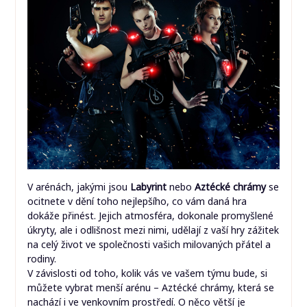
V arénách, jakými jsou
Labyrint
nebo
Aztécké chrámy
se
ocitnete v dění toho nejlepšího, co vám daná hra
dokáže přinést. Jejich atmosféra, dokonale promyšlené
úkryty, ale i odlišnost mezi nimi, udělají z vaší hry zážitek
na celý život ve společnosti vašich milovaných přátel a
rodiny.
V závislosti od toho, kolik vás ve vašem týmu bude, si
můžete vybrat menší arénu – Aztécké chrámy, která se
nachází i ve venkovním prostředí. O něco větší je