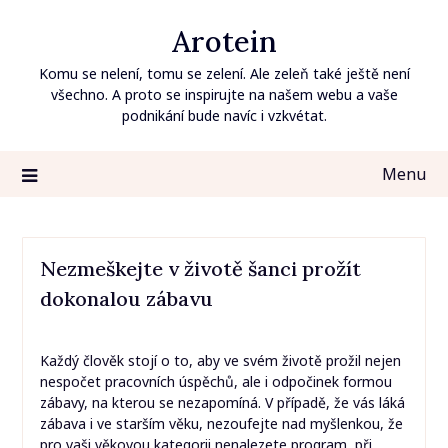
Skip
Arotein
to
content
Komu se nelení, tomu se zelení. Ale zeleň také ještě není
všechno. A proto se inspirujte na našem webu a vaše
podnikání bude navíc i vzkvétat.
Menu
Nezmeškejte v životě šanci prožít
dokonalou zábavu
Každý člověk stojí o to, aby ve svém životě prožil nejen
nespočet pracovních úspěchů, ale i odpočinek formou
zábavy, na kterou se nezapomíná. V případě, že vás láká
zábava i ve starším věku, nezoufejte nad myšlenkou, že
pro vaši věkovou kategorii nenalezete program, při