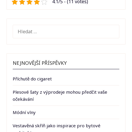
4.1/5 - (11 votes)
VYHLEDÁVÁNÍ
NEJNOVĚJŠÍ PŘÍSPĚVKY
Příchutě do cigaret
Plesové šaty z výprodeje mohou předčit vaše
očekávání
Módní vlny
Vestavěná skříň jako inspirace pro bytové