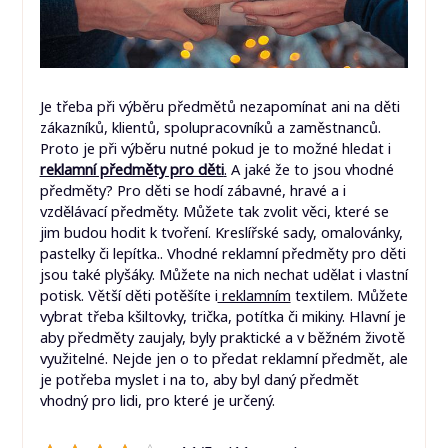
Je třeba při výběru předmětů nezapomínat ani na děti
zákazníků, klientů, spolupracovníků a zaměstnanců.
Proto je při výběru nutné pokud je to možné hledat i
reklamní předměty pro děti
.
A jaké že to jsou vhodné
předměty? Pro děti se hodí zábavné, hravé a i
vzdělávací předměty. Můžete tak zvolit věci, které se
jim budou hodit k tvoření. Kreslířské sady, omalovánky,
pastelky či lepítka.. Vhodné reklamní předměty pro děti
jsou také plyšáky. Můžete na nich nechat udělat i vlastní
potisk. Větší děti potěšíte i
reklamním
textilem. Můžete
vybrat třeba kšiltovky, trička, potítka či mikiny.
Hlavní je
aby předměty zaujaly, byly praktické a v běžném životě
využitelné. Nejde jen o to předat reklamní předmět, ale
je potřeba myslet i na to, aby byl daný předmět
vhodný pro lidi, pro které je určený.