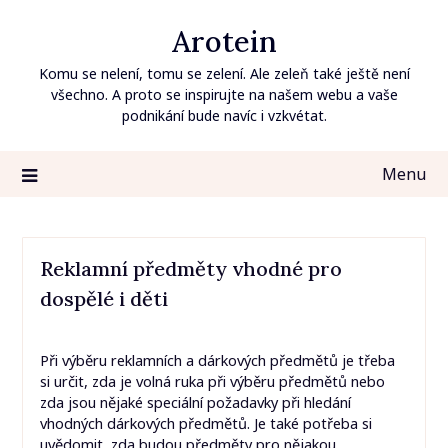
Skip
Arotein
to
content
Komu se nelení, tomu se zelení. Ale zeleň také ještě není
všechno. A proto se inspirujte na našem webu a vaše
podnikání bude navíc i vzkvétat.
Menu
Reklamní předměty vhodné pro
dospělé i děti
Při výběru reklamních a dárkových předmětů je třeba
si určit, zda je volná ruka při výběru předmětů nebo
zda jsou nějaké speciální požadavky při hledání
vhodných dárkových předmětů. Je také potřeba si
uvědomit, zda budou předměty pro nějakou