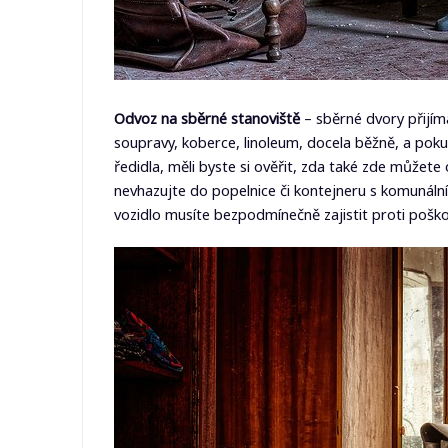
Odvoz na sběrné stanoviště
– sběrné dvory přijím
soupravy, koberce, linoleum, docela běžně, a poku
ředidla, měli byste si ověřit, zda také zde můžet
nevhazujte do popelnice či kontejneru s komunál
vozidlo musíte bezpodmínečně zajistit proti poškoz