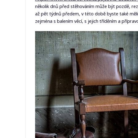
několik dnů před stěhováním může být pozdě, reze
až pět týdnů předem, v této době byste také měli
zejména s balením věcí, s jejich tříděním a příprav