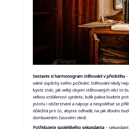
Sestavte si harmonogram stěhování v předstihu
– 
valné úspěchy svého počínání. Stěhování nikdy nep
byste znát, jak velký objem stěhovaných věcí to bu
velkou vzdálenost ujedete, kolik paliva budete po
jistotu i občerstvení a nápoje a nespoléhat se př
důležitá pro to, abyste odhadli, na jak dlouho bud
domluveném časovém okně.
Potřebujete spolehlivého sekundanta
– sekundant a