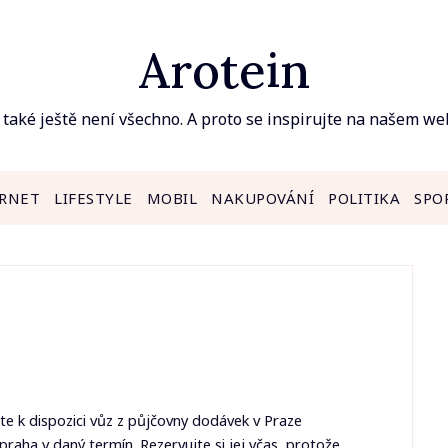
Arotein
 také ještě není všechno. A proto se inspirujte na našem we
RNET
LIFESTYLE
MOBIL
NAKUPOVÁNÍ
POLITIKA
SPO
máte k dispozici vůz z půjčovny dodávek v Praze
-praha
v daný termín. Rezervujte si jej včas, protože