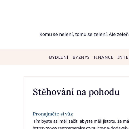
Skip
to
content
Komu se nelení, tomu se zelení. Ale zeleň
BYDLENÍ
BYZNYS
FINANCE
INTE
Stěhování na pohodu
Pronajměte si vůz
Tím byste asi měli začít, abyste měli jistotu, že 
https://www.rentcarservice.cz/pujcovna-dodavek