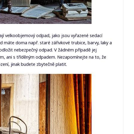
ají velkoobjemový odpad, jako jsou vyřazené sedací
d máte doma např. staré zářivkové trubice, barvy, laky a
e odložit nebezpečný odpad. V žádném případě jej
ním, ani s tříděným odpadem. Nezapomínejte na to, že
ení, jinak budete zbytečně platit.