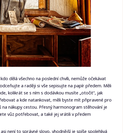
kdo dělá všechno na poslední chvíli, nemůže očekávat
odceňujte a raději si vše sepisujte na papír předem. Měli
de, kolikrát se s ním s dodávkou musíte „otočit“, jak
třebovat a kde natankovat, měli byste mít připravené pro
íliš na nákupy cestou. Přesný harmonogram stěhování je
ete vůz potřebovat, a také jej vrátili v předem
si není to správné slovo, vhodnější je spíše spolehlivá