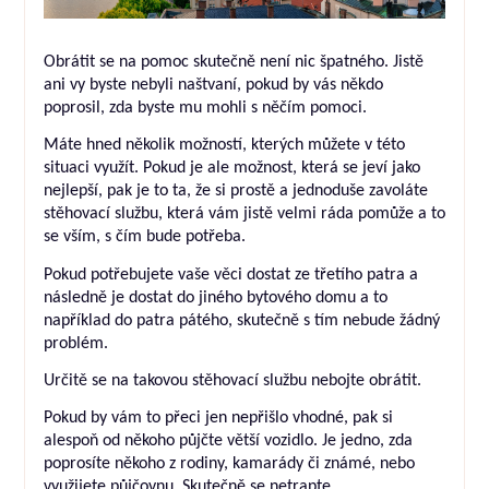
Obrátit se na pomoc skutečně není nic špatného. Jistě
ani vy byste nebyli naštvaní, pokud by vás někdo
poprosil, zda byste mu mohli s něčím pomoci.
Máte hned několik možností, kterých můžete v této
situaci využít. Pokud je ale možnost, která se jeví jako
nejlepší, pak je to ta, že si prostě a jednoduše zavoláte
stěhovací službu, která vám jistě velmi ráda pomůže a to
se vším, s čím bude potřeba.
Pokud potřebujete vaše věci dostat ze třetího patra a
následně je dostat do jiného bytového domu a to
například do patra pátého, skutečně s tím nebude žádný
problém.
Určitě se na takovou stěhovací službu nebojte obrátit.
Pokud by vám to přeci jen nepřišlo vhodné, pak si
alespoň od někoho půjčte větší vozidlo. Je jedno, zda
poprosíte někoho z rodiny, kamarády či známé, nebo
využijete půjčovnu. Skutečně se netrapte.