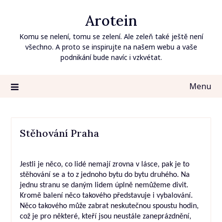
Skip
Arotein
to
content
Komu se nelení, tomu se zelení. Ale zeleň také ještě není
všechno. A proto se inspirujte na našem webu a vaše
podnikání bude navíc i vzkvétat.
Menu
Stěhování Praha
Jestli je něco, co lidé nemají zrovna v lásce, pak je to
stěhování se a to z jednoho bytu do bytu druhého. Na
jednu stranu se daným lidem úplně nemůžeme divit.
Kromě balení něco takového představuje i vybalování.
Něco takového může zabrat neskutečnou spoustu hodin,
což je pro některé, kteří jsou neustále zaneprázdnění,