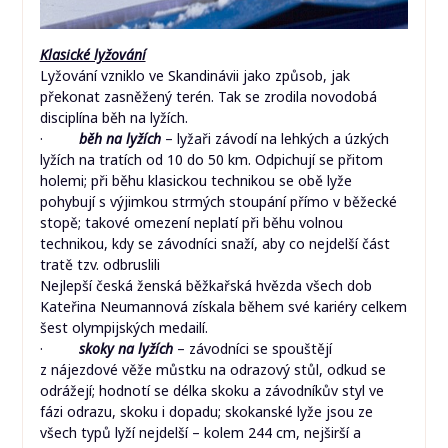
Klasické lyžování
Lyžování vzniklo ve Skandinávii jako způsob, jak
překonat zasněžený terén. Tak se zrodila novodobá
disciplína běh na lyžích.
·
běh na lyžích
– lyžaři závodí na lehkých a úzkých
lyžích na tratích od 10 do 50 km. Odpichují se přitom
holemi; při běhu klasickou technikou se obě lyže
pohybují s výjimkou strmých stoupání přímo v běžecké
stopě; takové omezení neplatí při běhu volnou
technikou, kdy se závodníci snaží, aby co nejdelší část
tratě tzv. odbruslili
Nejlepší česká ženská běžkařská hvězda všech dob
Kateřina Neumannová získala během své kariéry celkem
šest olympijských medailí.
·
skoky na lyžích
– závodníci se spouštějí
z nájezdové věže můstku na odrazový stůl, odkud se
odrážejí; hodnotí se délka skoku a závodníkův styl ve
fázi odrazu, skoku i dopadu; skokanské lyže jsou ze
všech typů lyží nejdelší – kolem 244 cm, nejširší a