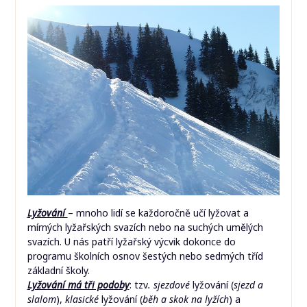
Lyžování
– mnoho lidí se každoročně učí lyžovat a
mírných lyžařských svazích nebo na suchých umělých
svazích. U nás patří lyžařský výcvik dokonce do
programu školních osnov šestých nebo sedmých tříd
základní školy.
Lyžování má tři podoby
: tzv
. sjezdové
lyžování (
sjezd a
slalom
),
klasické
lyžování (
běh a skok na
lyžích
) a