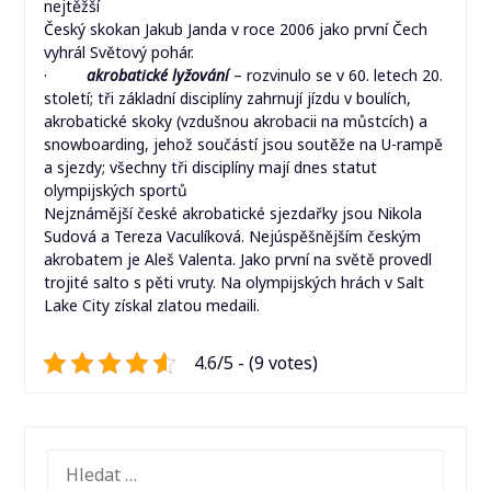
nejtěžší
Český skokan Jakub Janda v roce 2006 jako první Čech
vyhrál Světový pohár.
·
akrobatické lyžování
– rozvinulo se v 60. letech 20.
století; tři základní disciplíny zahrnují jízdu v boulích,
akrobatické skoky (vzdušnou akrobacii na můstcích) a
snowboarding, jehož součástí jsou soutěže na U-rampě
a sjezdy; všechny tři disciplíny mají dnes statut
olympijských sportů
Nejznámější české akrobatické sjezdařky jsou Nikola
Sudová a Tereza Vaculíková. Nejúspěšnějším českým
akrobatem je Aleš Valenta. Jako první na světě provedl
trojité salto s pěti vruty. Na olympijských hrách v Salt
Lake City získal zlatou medaili.
4.6/5 - (9 votes)
VYHLEDÁVÁNÍ