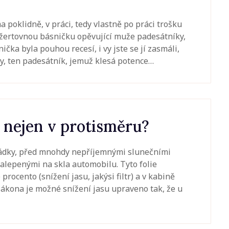
a poklidně, v práci, tedy vlastně po práci trošku
i žertovnou básničku opěvující muže padesátníky,
ka byla pouhou recesí, i vy jste se jí zasmáli,
y, ten padesátník, jemuž klesá potence…
o nejen v protisměru?
sádky, před mnohdy nepříjemnými slunečními
nalepenými na skla automobilu. Tyto folie
procento (snížení jasu, jakýsi filtr) a v kabině
 zákona je možné snížení jasu upraveno tak, že u