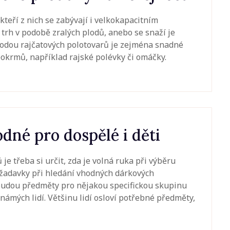
kteří z nich se zabývají i velkokapacitním
 trh v podobě zralých plodů, anebo se snaží je
hodou rajčatových polotovarů je zejména snadné
pokrmů, například rajské polévky či omáčky.
né pro dospělé i děti
e třeba si určit, zda je volná ruka při výběru
žadavky při hledání vhodných dárkových
 budou předměty pro nějakou specifickou skupinu
námých lidí. Většinu lidí osloví potřebné předměty,