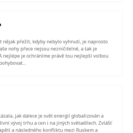
?
t nějak přežít, kdyby nebylo vyhnutí, je naprosto
Naše nohy přece nejsou nezničitelné, a tak je
 A nejlépe je ochráníme právě tou nejlepší volbou
 pohybovat…
zala, jak dalece je svět energií globalizován a
vní vývoj trhu a cen i na jiných světadílech. Zvlášť
 napětí a následného konfliktu mezi Ruskem a