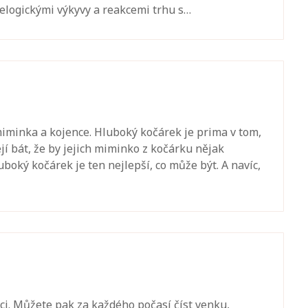
logickými výkyvy a reakcemi trhu s…
iminka a kojence. Hluboký kočárek je prima v tom,
jí bát, že by jejich miminko z kočárku nějak
uboký kočárek je ten nejlepší, co může být. A navíc,
ěci. Můžete pak za každého počasí číst venku,