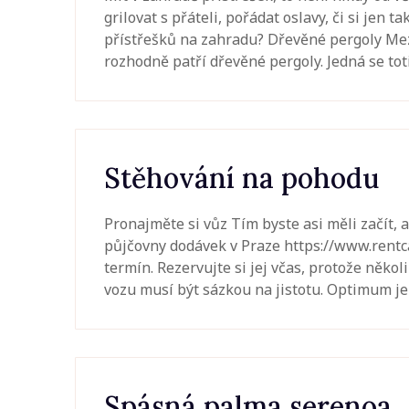
grilovat s přáteli, pořádat oslavy, či si jen
přístřešků na zahradu? Dřevěné pergoly Mez
rozhodně patří dřevěné pergoly. Jedná se toti
Stěhování na pohodu
Pronajměte si vůz Tím byste asi měli začít, a
půjčovny dodávek v Praze https://www.rentc
termín. Rezervujte si jej včas, protože něk
vozu musí být sázkou na jistotu. Optimum je
Spásná palma serenoa.