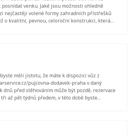
 tak posnídat venku. Jaké jsou možnosti ohledně
i nejčastěji volené formy zahradních přístřešků
ž o kvalitní, pevnou, celoroční konstrukci, která…
byste měli jistotu, že máte k dispozici vůz z
arservice.cz/pujcovna-dodavek-praha v daný
olik dnů před stěhováním může být pozdě, rezervace
 tři až pět týdnů předem, v této době byste…