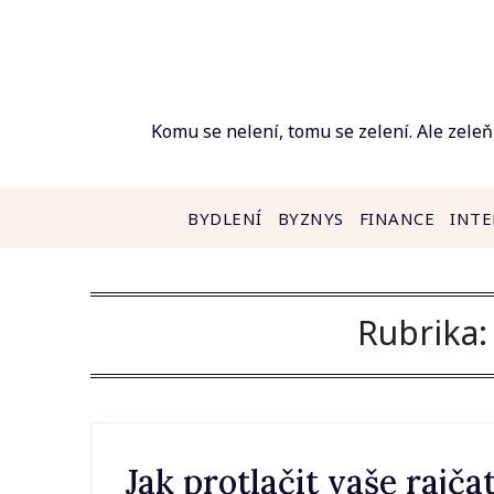
Skip
to
content
Komu se nelení, tomu se zelení. Ale zeleň
BYDLENÍ
BYZNYS
FINANCE
INTE
Rubrika
Jak protlačit vaše rajč